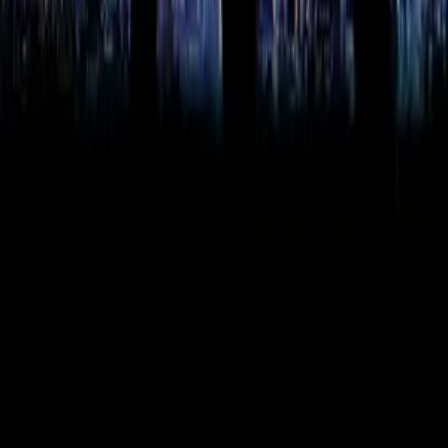
8.6
Назад в будущее
Back to the Future
1985
1ч 56м
7.8
Марсианин
The Martian
2015
2ч 24м
7.4