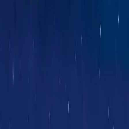
5.5
1K