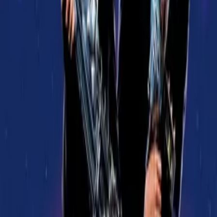
Stephen Koepfer
Зенобия Шрофф
Эми Седарис
Cooper Osika
Hudson Osika