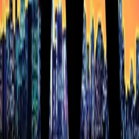
2023 – ...
7.9
Стражи Галактики
Guardians of the Galaxy
2014
2ч 1м
9.0
2 сезона
Гравити Фолз
Gravity Falls
2012 – 2016