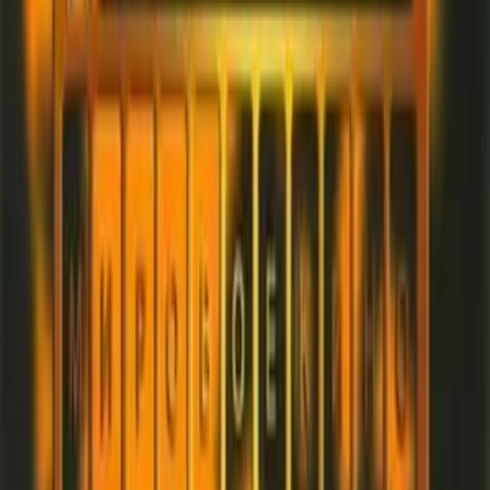
7.0
Банда Келли
Ned Kelly
2003
1ч 50м
7.5
3 сезона
Билли Кид
Billy the Kid
2022 – ...
6.7