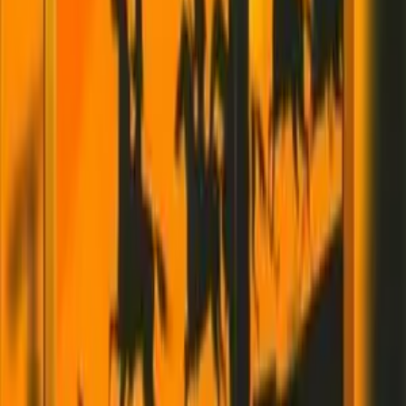
1080p
Женщина, идущая впереди BDRemux
1080p
Профессиональный многоголосый, Профессиональный
двухголосый
1080p
17.34 GB
· Профессиональный многоголосый,
Профессиональный двухголосый
17.34 GB
↑
3
↓
3
↑
3
.torrent
1080p
Женщина, идущая впереди BDRip
1080p
Профессиональный многоголосый, Любительский
многоголосый
1080p
11.92 GB
· Профессиональный многоголосый, Любительский
многоголосый
11.92 GB
↑
3
↓
3
↑
3
.torrent