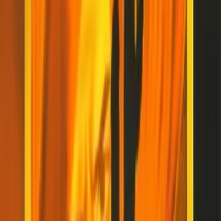
Майкл Грейайс
Дэвид Мидфандер
Билл Кэмп