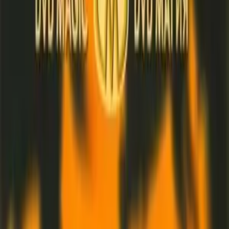
True Women
1997
6.5
Панчо Вилья
And Starring Pancho Villa as Himself
2003
1ч 52м
7.3
Вива, Сапата!
Viva Zapata!
1952
1ч 48м