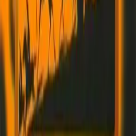
Показать ещё
5
Комментарии
Чтобы оставить комментарий,
войдите в аккаунт
Похожее
7.4
Недруги
Hostiles
2017
2ч 14м