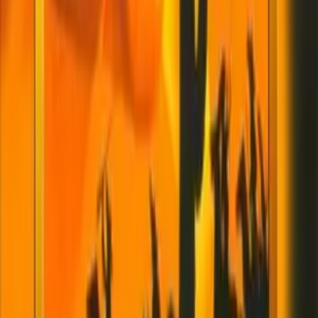
1080p
Женщина, идущая впереди Blu-ray disc (Custom)
1080p
Профессиональный многоголосый, Профессиональный
двухголосый
1080p
23.11 GB
· Профессиональный многоголосый,
Профессиональный двухголосый
23.11 GB
↑
4
↓
0
↑
4
.torrent
SD
Женщина, идущая впереди HDRip-AVC
Профессиональный
двухголосый
SD
2.09 GB
· Профессиональный двухголосый
2.09 GB
↑
4
↓
0
↑
4
.torrent