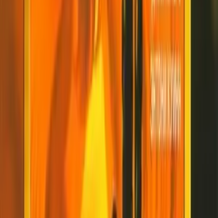
Люче Рэйнс
Род Рондо
Рулан Танген