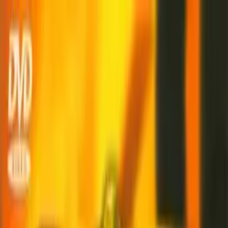
TorrentKino
Популярное
Фильмы
Сериалы
Жанры
Смотреть онлайн
Женщина, идущая впереди
(2017)
Woman Walks Ahead