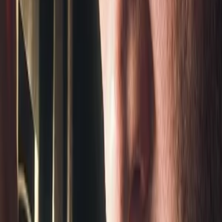
Энн Ревер
Эстер Дэйл
Эбигейл Адамс