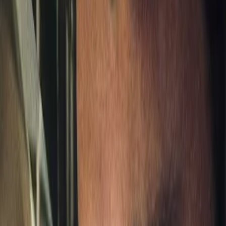
7.1
302