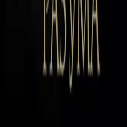
8.3
Вторая жизнь Уве
En man som heter Ove
2015
1ч 56м
7.9
Век Адалин
The Age of Adaline
2015
1ч 53м
8.2
Гордость и предубеждение