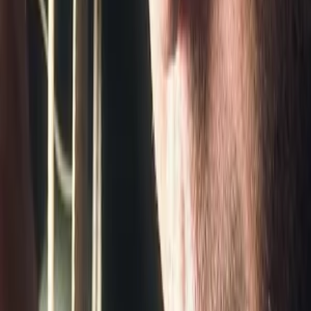
Эдвард Байби
Джимми Конлин
Энн Доран