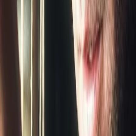
Бесс Флауэрс
Дик Гордон
Сэм Харрис