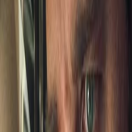
7.4
4K
1ч 50мин
США
драма
мелодрама
Бетт Дэвис
Мириам Хопкинс