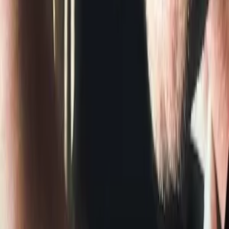
Кэйт Марлоу возвращается в родной город в статусе
серьезного автора, еще не подозревая, как тесно переплетутся
ее карьера и личная драма. Пока героиня гостит у подруги
детства, та внезапно обретает славу, написав легкий дамский
роман. Спустя годы успех и популярность меняют женщин, а
старая любовь Престона к Кэйт вспыхивает с новой силой.
Оцените эту тонкую психологическую историю о верности и
предательстве.
Скачать торрент
Все (7)
FHD
480p
Подписаться
1080p
Верная подруга WEB-DL 1080p
Профессиональный
двухголосый
1080p
10.63 GB
· Профессиональный двухголосый
10.63 GB
↑
9
↓
0
↑
9
.torrent