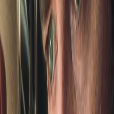
Гиг Янг
Джон Лодер
Долорес Моран