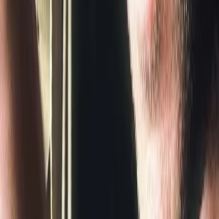
Фред Келси
Frances Louise Ward
Брэндон Бич
Гордон Кларк
Оливер Кросс
Филлис Форбс
Рауль Фриман
Марджори Хошелл
Чарльз Джордан