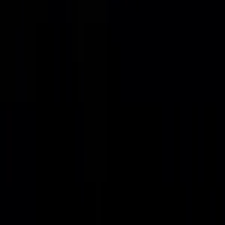
Pride & Prejudice
2005
2ч 9м
8.1
День сурка
Groundhog Day
1993
1ч 41м
8.5
Игры разума
A Beautiful Mind
2001
2ч 15м