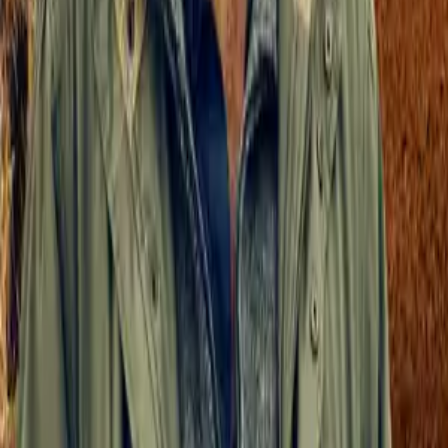
Jackass 3D
2010
1ч 34м
5.5
8 сезонов
+100500
2010 – ...
7.9
Верующие
Religulous
2008
1ч 41м