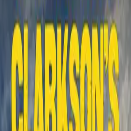
7.8
1K
·