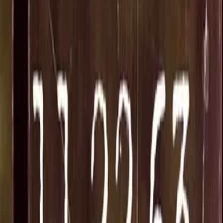
6.9
579