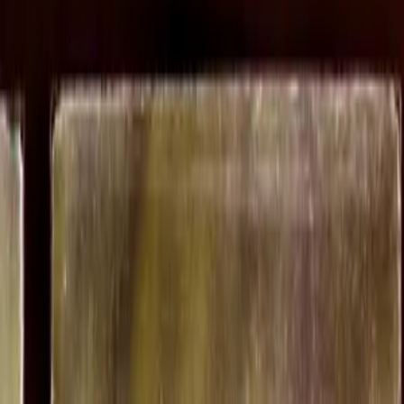
2016
Популярные жанры
Популярное
Драмы
Комедии
Триллеры
Информация
Правообладателям
Пользовательское соглашение
Политика конфиденциальности
Контакты
admin@torrentkino.org
©
2026
TorrentKino. Все права защищены.
Все материалы представлены исключительно для
ознакомления.