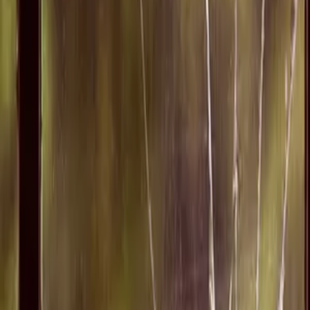
Вероник Сильвер
Жозиан Баласко
Мишель Пилорже