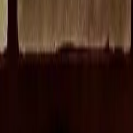
Слова
The Words
2012
1ч 43м
5.3
На пятьдесят оттенков темнее
Fifty Shades Darker
2017
1ч 58м
7.8
1 сезон
11.22.63