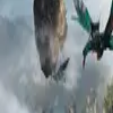
IMDb
1ч 23мин
СССР
драма