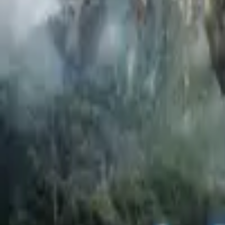
Дмитрий Матвеев
Аристарх Ливанов