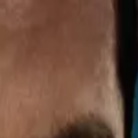
TorrentKino
Популярное
Фильмы
Сериалы
Жанры
Смотреть онлайн
Сад
(1983)
СССР, 1ч 23мин
Сад
(1983)