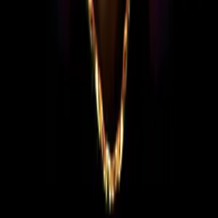
многоголосый
720p
3.13 GB
· Профессиональный многоголосый
3.13 GB
↑
3
↓
1
↑
3
.torrent
720p
Просто потрясающе HDRip
Профессиональный
многоголосый
720p
742.7 MB
· Профессиональный многоголосый
742.7 MB
↑
3
↓
0
↑
3
.torrent
720p
Просто потрясающе BDRip
Профессиональный
многоголосый
720p