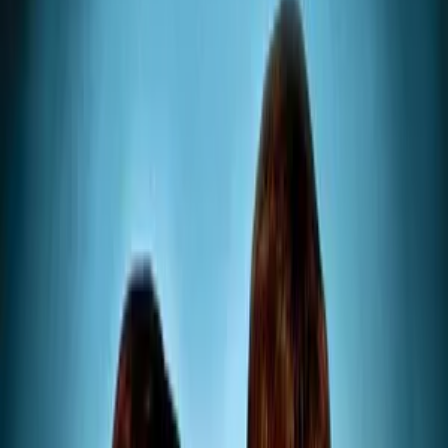
5.4
14K
США, 1ч 31мин, 18+
Просто потрясающе
(2016)
Absolutely Fabulous: The Movie