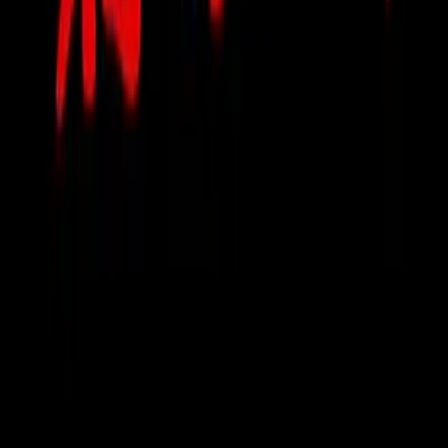
Sherlock Holmes
2009
2ч 8м
8.0
Такси
Taxi
1998
1ч 29м
8.6
Большой куш
Snatch
2000
1ч 44м