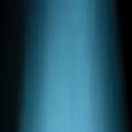
TorrentKino
Популярное
Фильмы
Сериалы
Жанры
Смотреть онлайн
Просто потрясающе
(2016)
Absolutely Fabulous: The Movie