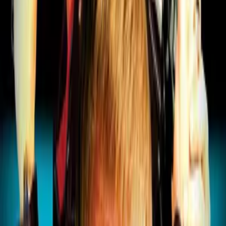
Индейярна Дональдсон-Холнесс
Джейн Хоррокс