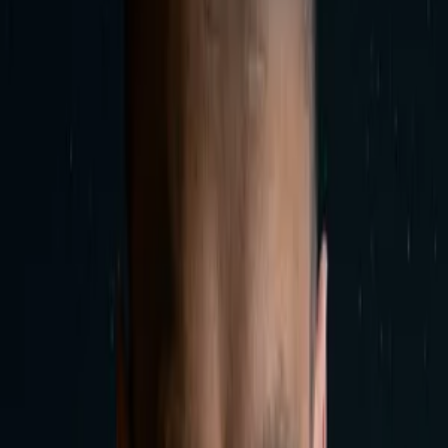
7.3
5K
Германия (ФРГ), 1ч 46мин
Поруганная честь Катарины Блюм
(1975)