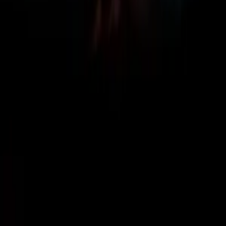
2023
1ч 41м
Популярные жанры
Популярное
Драмы
Комедии
Триллеры
Информация
Правообладателям
Пользовательское соглашение
Политика конфиденциальности
Контакты
admin@torrentkino.org
©
2026
TorrentKino. Все права защищены.
Все материалы представлены исключительно для