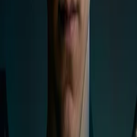
Марио Адорф
Дитер Лазер
Юрген Прохнов