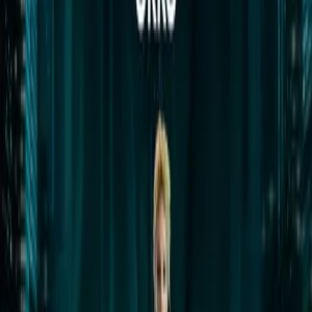
Скачать торрент
Все (7)
FHD
HD
480p
Подписаться
720p
Поруганная честь Катарины Блюм BDRip
720p
Профессиональный многоголосый
720p
4.52 GB
· Профессиональный многоголосый
4.52 GB
↑
4
↓
0
↑
4
.torrent
1080p
Поруганная честь Катарины Блюм BDRemux
1080p
Профессиональный многоголосый
1080p
14.16 GB
· Профессиональный многоголосый
14.16 GB
↑
3
↓
1
↑
3