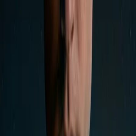
7.3
5K
1ч 46мин
Германия (ФРГ)
драма
криминал
Ангела Винклер