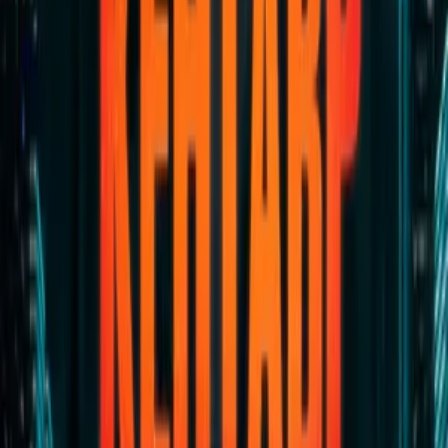
Маргарете фон Тротта
Харольд Кулманн
Вернер Айкхорн
Карл Хайнц Фосгерау
Ангелика Хилебрехт
Хоратиус Хеберле
Хенри ван Лик
Лео Вайсе
Вальтер Гонтерман