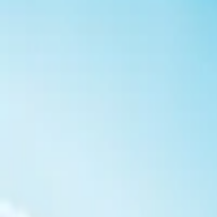
7.0
927
Дания
План
(сериал 2020)
Grow