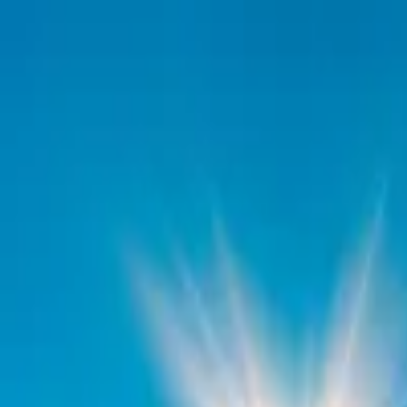
TorrentKino
Популярное
Фильмы
Сериалы
Жанры
Смотреть онлайн
План
(сериал 2020)
Grow