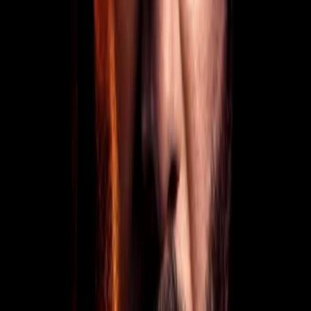
5.4
3K