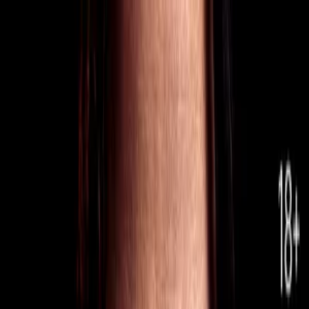
TorrentKino
Популярное
Фильмы
Сериалы
Жанры
Смотреть онлайн
Патриот
(1998)
The Patriot