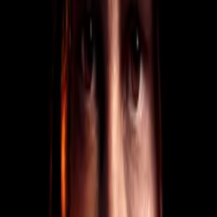
4.2
14K
США, 1ч 30мин
Патриот
(1998)
The Patriot