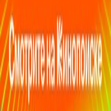
1991
2ч 17м
7.6
Джон Уик 4
John Wick: Chapter 4
2023
2ч 49м
Популярные жанры
Популярное
Драмы
Комедии
Триллеры
Информация
Правообладателям
Пользовательское соглашение