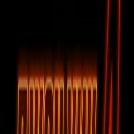
↑
3
↓
1
↑
3
.torrent
720p
Патриот BDRip 720p
Профессиональный многоголосый,
Профессиональный двухголосый и ещё 2
720p
5.7 GB
· Профессиональный многоголосый,
Профессиональный двухголосый и ещё 2
5.7 GB
↑
3
↓
0
↑
3
.torrent
Показать ещё
13
Комментарии