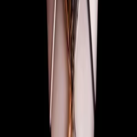
Рон Эндрюс
Джефф Тиллотсон
Дон Петерсон
Кори Браун
Том Ванек
Скотт Ветцел
Диллинджер Стил
Gene E. Carlstrom
Тихий городок в Монтане становится эпицентром
биологической катастрофы, когда радикалы выпускают на
волю смертоносный вирус. Преступники просчитались: их
вакцина бессильна, и заражение грозит всем. Ключ к
спасению скрыт в крови маленькой девочки с редким