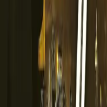
Легенда
Legend
2015
2ч 11м
8.1
Законопослушный гражданин
Law Abiding Citizen
2009
1ч 48м
8.7
Леон
Léon