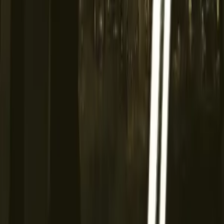
The Dark Knight
2008
2ч 32м
7.6
Джон Уик 4
John Wick: Chapter 4
2023
2ч 49м
8.2
Счастливое число Слевина
Lucky Number Slevin
2005
1ч 50м