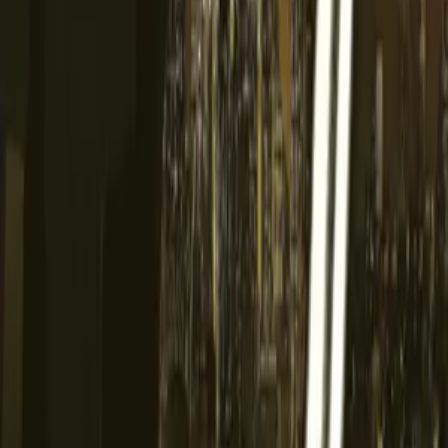
1994
2ч 13м
7.8
Кентавр
2023
1ч 41м
7.2
Драйв
Drive
2011
1ч 40м
8.5
Темный рыцарь