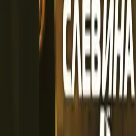
3.3 ГБ
· Профессиональный двухголосый
3.3 ГБ
↑
2
↓
0
↑
2
.torrent
Показать ещё
3
Комментарии
Чтобы оставить комментарий,
войдите в аккаунт
Похожее
7.3