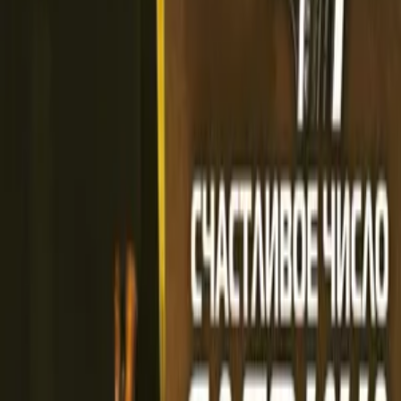
720p
3.7 ГБ
· Профессиональный многоголосый,
профессиональный двухголосый и ещё 1
3.7 ГБ
↑
3
↓
0
↑
3
.torrent
1080p
Пассажир WEB-DL (1080p)
Профессиональный
двухголосый
1080p
7.45 ГБ
· Профессиональный двухголосый
7.45 ГБ
↑
2
↓
0
↑
2
.torrent
1080p
Пассажир WEB-DL (1080p)
Профессиональный
двухголосый
1080p