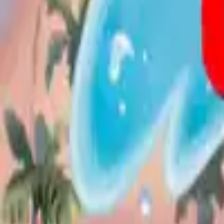
7.5
19K
·