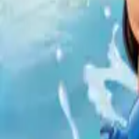
7.7
15K
США, 1ч 42мин
История игрушек 5
(2026)
Toy Story 5