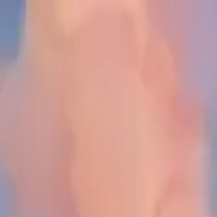
TorrentKino
Популярное
Фильмы
Сериалы
Жанры
Смотреть онлайн
История игрушек 5
(2026)
Toy Story 5