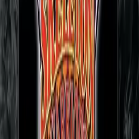
SD
Дикие истории WEB-DLRip
Профессиональный
многоголосый
SD
1.47 GB
· Профессиональный многоголосый
1.47 GB
↑
21
↓
2
↑
21
.torrent
SD
Дикие истории WEB-DLRip-AVC
Профессиональный
многоголосый
SD
1.46 GB
· Профессиональный многоголосый
1.46 GB
↑
9
↓
0
↑
9
.torrent
1080p
Дикие истории WEB-DL (1080p)
Профессиональный