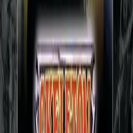
Окленд 1987 года накрывает волна странных событий, когда
загадочная зеленая субстанция начинает менять судьбы
горожан. В этом неоновом хаосе панки сражаются со
скинхедами, дерзкие рэперши бросают вызов кумиру сцены, а
наемный убийца ищет путь к искуплению. Драматичные
истории переплетаются с атмосферой ретро и личной
трагедией звезды баскетбола. Оцените этот необычный микс
из ностальгии и безумия.
Скачать торрент
Все (15)
4K
FHD
HD
480p
Подписаться
720p
Дикие истории WEB-DL 720p
Профессиональный
многоголосый
720p
3.29 GB
· Профессиональный многоголосый
3.29 GB
↑
24
↓
1
↑
24
.torrent