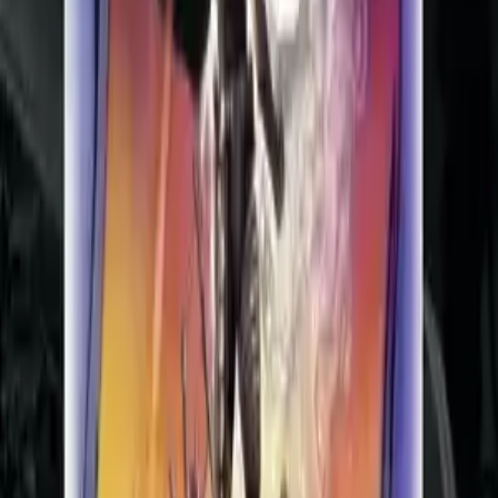
Джек Чемпион
Кейр Гилкрист
Тодд Шорт