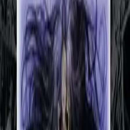
6.2
17K
Канада, 1ч 47мин
Дикие истории
(2023)
Freaky Tales