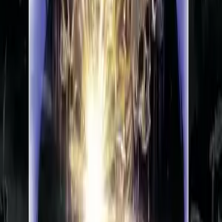
6.2
17K
1ч 47мин
Канада, США
драма
криминал
боевик
фэнтези
комедия
Педро Паскаль
Джей Эллис