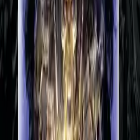
6.0
2K