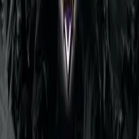
Разбойница Нелл
Renegade Nell
2024
7.4
1 сезон
Воины-скелеты
Skeleton Warriors
1994 – 1995
Популярные жанры
Популярное
Драмы
Комедии
Триллеры