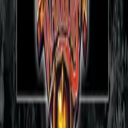
многоголосый
1080p
7.39 ГБ
· Профессиональный многоголосый
7.39 ГБ
↑
5
↓
0
↑
5
.torrent
4K
Дикие истории HDR10
Профессиональный многоголосый
4K
61.75 GB
· Профессиональный многоголосый
61.75 GB
↑
4
↓
1
↑
4
.torrent
Показать ещё
10
Комментарии