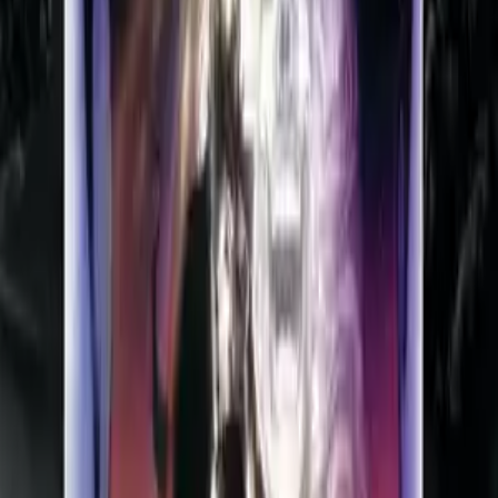
Ю Джи-ён
Ангус Клауд