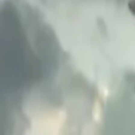
5.7
1K
·