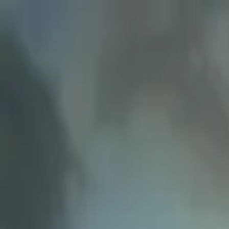
TorrentKino
Популярное
Фильмы
Сериалы
Жанры
Смотреть онлайн
Бесы
(1992)