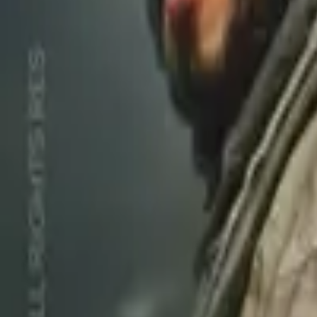
7.1
80
Россия, 2ч 33мин
Бесы
(1992)