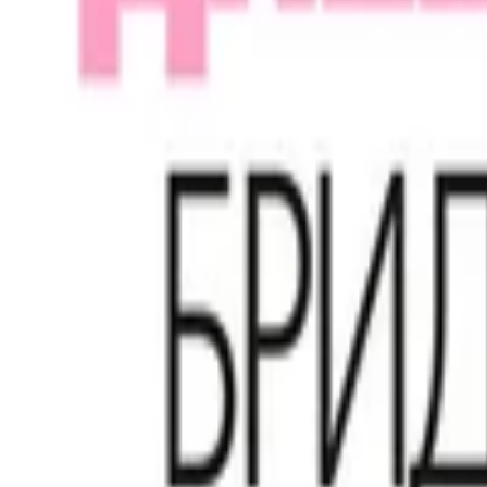
6.6
844
·