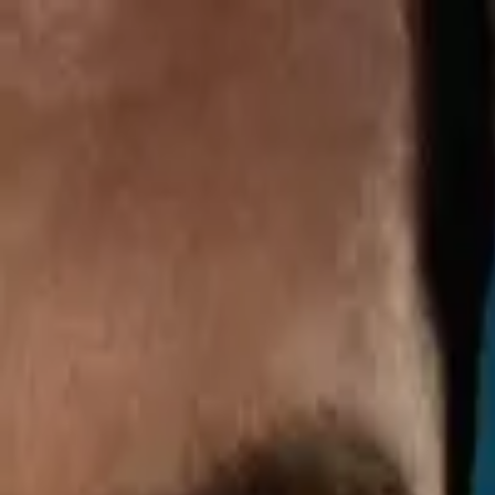
TorrentKino
Популярное
Фильмы
Сериалы
Жанры
Антрацит
(1971)