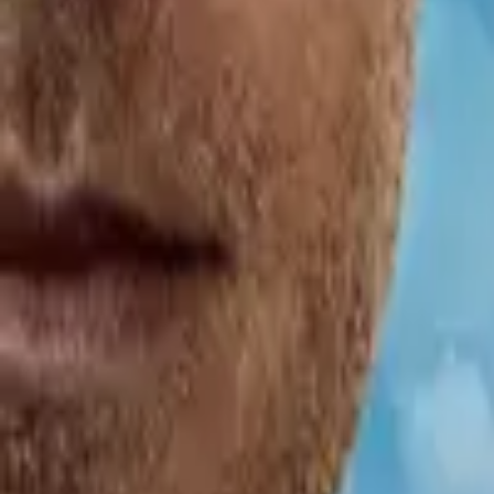
6.0
537
·