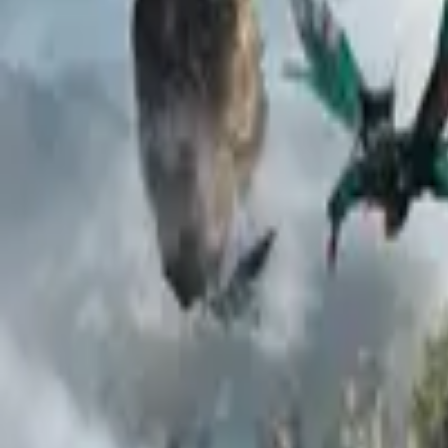
5.7
19
СССР, 1ч 17мин
Антрацит
(1971)